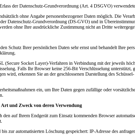
äß Erlass der Datenschutz-Grundverordnung (Art. 4 DSGVO) verwendete
ätzlich ohne Angabe personenbezogener Daten möglich. Die Verarbei
it der Datenschutz-Grundverordnung (DS-GVO) und in Übereinstimmung
rden ohne Ihre ausdrückliche Zustimmung nicht an Dritte weitergege
chutz Ihrer persönlichen Daten sehr ernst und behandelt Ihre pers
klärung.
L (Secure Socket Layer)-Verfahren in Verbindung mit der jeweils höchs
üsselung. Falls Ihr Browser keine 256-Bit Verschlüsselung unterstützt, 
rtragen wird, erkennen Sie an der geschlossenen Darstellung des Schüsse
herheitsmaßnahmen ein, um Ihre Daten gegen zufällige oder vorsätzliche
n.
e Art und Zweck von deren Verwendung
den auf Ihrem Endgerät zum Einsatz kommenden Browser automatisch 
t.
d bis zur automatisierten Löschung gespeichert: IP-Adresse des anfr