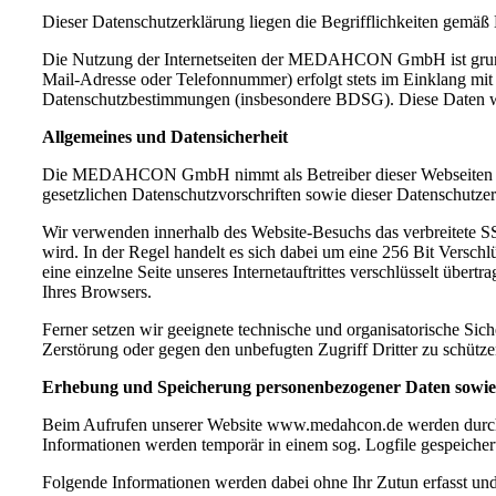
Dieser Datenschutzerklärung liegen die Begrifflichkeiten gem
Die Nutzung der Internetseiten der MEDAHCON GmbH ist grunds
Mail-Adresse oder Telefonnummer) erfolgt stets im Einklang m
Datenschutzbestimmungen (insbesondere BDSG). Diese Daten we
Allgemeines und Datensicherheit
Die MEDAHCON GmbH nimmt als Betreiber dieser Webseiten den S
gesetzlichen Datenschutzvorschriften sowie dieser Datenschutzer
Wir verwenden innerhalb des Website-Besuchs das verbreitete SS
wird. In der Regel handelt es sich dabei um eine 256 Bit Verschl
eine einzelne Seite unseres Internetauftrittes verschlüsselt übe
Ihres Browsers.
Ferner setzen wir geeignete technische und organisatorische Sic
Zerstörung oder gegen den unbefugten Zugriff Dritter zu schütze
Erhebung und Speicherung personenbezogener Daten sowi
Beim Aufrufen unserer Website www.medahcon.de werden durch 
Informationen werden temporär in einem sog. Logfile gespeicher
Folgende Informationen werden dabei ohne Ihr Zutun erfasst un