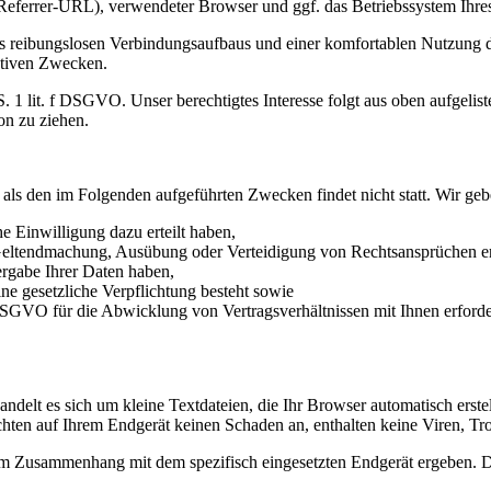
t (Referrer-URL), verwendeter Browser und ggf. das Betriebssystem Ihr
 reibungslosen Verbindungsaufbaus und einer komfortablen Nutzung de
rativen Zwecken.
 S. 1 lit. f DSGVO. Unser berechtigtes Interesse folgt aus oben aufge
on zu ziehen.
 als den im Folgenden aufgeführten Zwecken findet nicht statt. Wir geb
e Einwilligung dazu erteilt haben,
 Geltendmachung, Ausübung oder Verteidigung von Rechtsansprüchen erf
ergabe Ihrer Daten haben,
ine gesetzliche Verpflichtung besteht sowie
b DSGVO für die Abwicklung von Vertragsverhältnissen mit Ihnen erforder
andelt es sich um kleine Textdateien, die Ihr Browser automatisch erste
hten auf Ihrem Endgerät keinen Schaden an, enthalten keine Viren, Tro
im Zusammenhang mit dem spezifisch eingesetzten Endgerät ergeben. Di