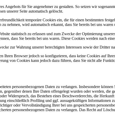
res Angebots für Sie angenehmer zu gestalten. So setzen wir sogenannt
sen unserer Seite automatisch gelöscht.
rfreundlichkeit temporäre Cookies ein, die für einen bestimmten festg
h zu nehmen, wird automatisch erkannt, dass Sie bereits bei uns waren
ebsite statistisch zu erfassen und zum Zwecke der Optimierung unsere
nnen, dass Sie bereits bei uns waren. Diese Cookies werden nach einer 
ecke zur Wahrung unserer berechtigten Interessen sowie der Dritter nac
n Ihren Browser jedoch so konfigurieren, dass keine Cookies auf Ihre
ierung von Cookies kann jedoch dazu führen, dass Sie nicht alle Funkt
iteten personenbezogenen Daten zu verlangen. Insbesondere können Si
 gegenüber denen Ihre Daten offengelegt wurden oder werden, die gep
der Widerspruch, das Bestehen eines Beschwerderechts, die Herkunft i
ung einschließlich Profiling und ggf. aussagekräftigen Informationen z
htiger oder Vervollständigung Ihrer bei uns gespeicherten personenb
erten personenbezogenen Daten zu verlangen. Das Recht auf Löschung