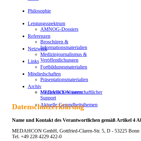
Philosophie
Leistungsspektrum
AMNOG-Dossiers
Referenzen
Broschüren &
Informationsmaterialien
Netzwerk
Medizinjournalismus &
Veröffentlichungen
Links
Fortbildungsmaterialien
Mitgliedschaften
Präsentationsmaterialien
Archiv
Medizinisch-wissenschaftlicher
MEDAHCON intern
Support
Aktuelle Gesundheitsthemen
Datenschutzerklärung
Name und Kontakt des Verantwortlichen gemäß Artikel 4 
MEDAHCON GmbH, Gottfried-Claren-Str. 5, D - 53225 Bonn
Tel. +49 228 4229 422-0