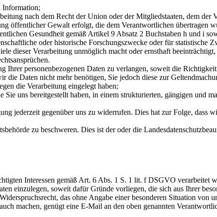
 Information;
rarbeitung nach dem Recht der Union oder der Mitgliedstaaten, dem der V
ung öffentlicher Gewalt erfolgt, die dem Verantwortlichen übertragen w
ffentlichen Gesundheit gemäß Artikel 9 Absatz 2 Buchstaben h und i 
senschaftliche oder historische Forschungszwecke oder für statistisc
ele dieser Verarbeitung unmöglich macht oder ernsthaft beeinträchtigt,
chtsansprüchen.
Ihrer personenbezogenen Daten zu verlangen, soweit die Richtigkeit d
wir die Daten nicht mehr benötigen, Sie jedoch diese zur Geltendmac
en die Verarbeitung eingelegt haben;
e uns bereitgestellt haben, in einem strukturierten, gängigen und ma
ng jederzeit gegenüber uns zu widerrufen. Dies hat zur Folge, dass wir
sbehörde zu beschweren. Dies ist der oder die Landesdatenschutzbeau
htigten Interessen gemäß Art. 6 Abs. 1 S. 1 lit. f DSGVO verarbeite
en einzulegen, soweit dafür Gründe vorliegen, die sich aus Ihrer beso
es Widerspruchsrecht, das ohne Angabe einer besonderen Situation von u
auch machen, genügt eine E-Mail an den oben genannten Verantwortlic